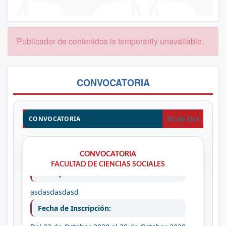
Publicador de contenidos is temporarily unavailable.
CONVOCATORIA
30 de Oct
CONVOCATORIA
CONVOCATORIA
CONVOCATORIA
PRUEBA DE SUFICIENCIA ACADEMIA
FACULTAD DE CIENCIAS SOCIALES
Descripción:
asdasdasdasd
Fecha de Inscripción: