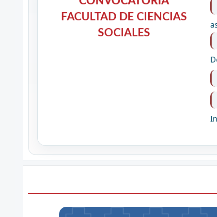
CONVOCATORIA
CONVOCATORIA
PRUEBA DE SUFICIENCIA
FACULTAD DE CIENCIAS
a
ACADEMIA
SOCIALES
D
I