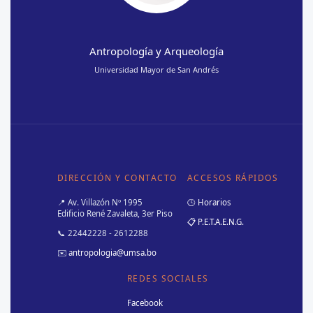
Antropología y Arqueología
Universidad Mayor de San Andrés
DIRECCIÓN Y CONTACTO
ACCESOS RÁPIDOS
📍 Av. Villazón Nº 1995
🕒 Horarios
Edificio René Zavaleta, 3er Piso
📋 P.E.T.A.E.N.G.
📞 22442228 - 2612288
✉️
antropologia@umsa.bo
REDES SOCIALES
Facebook