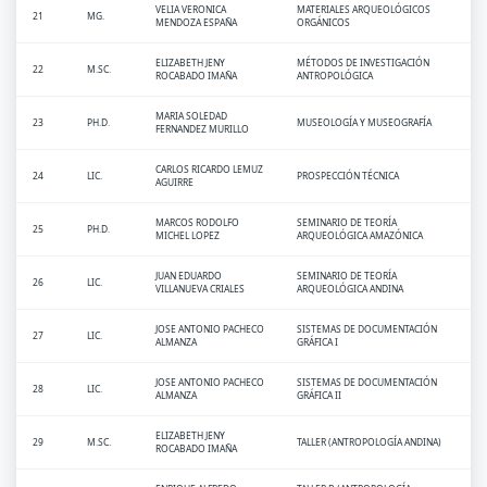
VELIA VERONICA
MATERIALES ARQUEOLÓGICOS
21
MG.
MENDOZA ESPAÑA
ORGÁNICOS
ELIZABETH JENY
MÉTODOS DE INVESTIGACIÓN
22
M.SC.
ROCABADO IMAÑA
ANTROPOLÓGICA
MARIA SOLEDAD
23
PH.D.
MUSEOLOGÍA Y MUSEOGRAFÍA
FERNANDEZ MURILLO
CARLOS RICARDO LEMUZ
24
LIC.
PROSPECCIÓN TÉCNICA
AGUIRRE
MARCOS RODOLFO
SEMINARIO DE TEORÍA
25
PH.D.
MICHEL LOPEZ
ARQUEOLÓGICA AMAZÓNICA
JUAN EDUARDO
SEMINARIO DE TEORÍA
26
LIC.
VILLANUEVA CRIALES
ARQUEOLÓGICA ANDINA
JOSE ANTONIO PACHECO
SISTEMAS DE DOCUMENTACIÓN
27
LIC.
ALMANZA
GRÁFICA I
JOSE ANTONIO PACHECO
SISTEMAS DE DOCUMENTACIÓN
28
LIC.
ALMANZA
GRÁFICA II
ELIZABETH JENY
29
M.SC.
TALLER (ANTROPOLOGÍA ANDINA)
ROCABADO IMAÑA