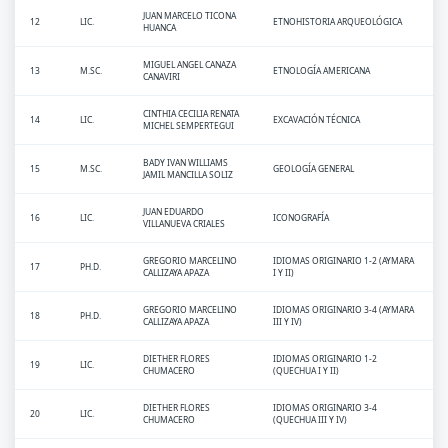
JUAN MARCELO TICONA
12
LIC.
ETNOHISTORIA ARQUEOLÓGICA
HUANCA
MIGUEL ANGEL CANAZA
13
M.SC.
ETNOLOGÍA AMERICANA
CANAVIRI
CINTHIA CECILIA RENATA
14
LIC.
EXCAVACIÓN TÉCNICA
MICHEL SEMPERTEGUI
BADY IVAN WILLIAMS
15
M.SC.
GEOLOGÍA GENERAL
JAMIL MANCILLA SOLIZ
JUAN EDUARDO
16
LIC.
ICONOGRAFÍA
VILLANUEVA CRIALES
GREGORIO MARCELINO
IDIOMAS ORIGINARIO 1-2 (AYMARA
17
PH.D.
CALLIZAYA APAZA
I Y II)
GREGORIO MARCELINO
IDIOMAS ORIGINARIO 3-4 (AYMARA
18
PH.D.
CALLIZAYA APAZA
III Y IV)
DIETHER FLORES
IDIOMAS ORIGINARIO 1-2
19
LIC.
CHUMACERO
(QUECHUA I Y II)
DIETHER FLORES
IDIOMAS ORIGINARIO 3-4
20
LIC.
CHUMACERO
(QUECHUA III Y IV)