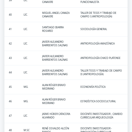
39
LIC.
CANAVIRI
FUNCIONALISTA
MIGUEL ANGEL CANAZA
TALLER DE TESIS Y TRABAJO DE
40
LIC.
CANAVIRI
CAMPO I (ANTROPOLOGÍA)
SANTIAGO IBARRA
41
LIC.
SOCIOLOGÍA GENERAL
ROSARIO
JAVIER ALEJANDRO
42
LIC.
ANTROPOLOGÍA AMAZÓNICA
BARRIENTOS SALINAS
JAVIER ALEJANDRO
43
LIC.
ANTROPOLOGÍA CHACO PLATENSE
BARRIENTOS SALINAS
JAVIER ALEJANDRO
TALLER TESIS Y TRABAJO DE CAMPO
44
LIC.
BARRIENTOS SALINAS
II (ANTROPOLOGÍA)
ALAN RÓGER BRAVO
45
MG.
ECONOMÍA POLÍTICA
MEDRANO
ALAN RÓGER BRAVO
46
MG.
ESTADÍSTICA SOCIOCULTURAL
MEDRANO
JAIME HÚBER CATACORA
DOCENTE INVESTIGADOR - CAMBIO
47
LIC.
ALVARADO
CURRICULAR ARQUEOLOGÍA
RENÉ OSVALDO ALCÓN
DOCENTE INVESTIGADOR -
48
M.SC
RAMOS
INNOVACIÓN CURRICULAR