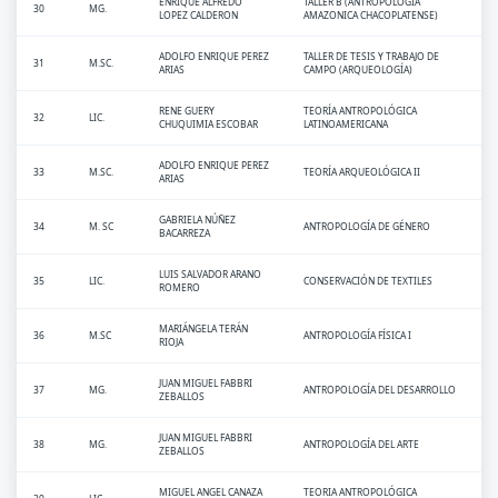
ENRIQUE ALFREDO
TALLER B (ANTROPOLOGÍA
30
MG.
LOPEZ CALDERON
AMAZONICA CHACOPLATENSE)
ADOLFO ENRIQUE PEREZ
TALLER DE TESIS Y TRABAJO DE
31
M.SC.
ARIAS
CAMPO (ARQUEOLOGÍA)
RENE GUERY
TEORÍA ANTROPOLÓGICA
32
LIC.
CHUQUIMIA ESCOBAR
LATINOAMERICANA
ADOLFO ENRIQUE PEREZ
33
M.SC.
TEORÍA ARQUEOLÓGICA II
ARIAS
GABRIELA NÚÑEZ
34
M. SC
ANTROPOLOGÍA DE GÉNERO
BACARREZA
LUIS SALVADOR ARANO
35
LIC.
CONSERVACIÓN DE TEXTILES
ROMERO
MARIÁNGELA TERÁN
36
M.SC
ANTROPOLOGÍA FÍSICA I
RIOJA
JUAN MIGUEL FABBRI
37
MG.
ANTROPOLOGÍA DEL DESARROLLO
ZEBALLOS
JUAN MIGUEL FABBRI
38
MG.
ANTROPOLOGÍA DEL ARTE
ZEBALLOS
MIGUEL ANGEL CANAZA
TEORIA ANTROPOLÓGICA