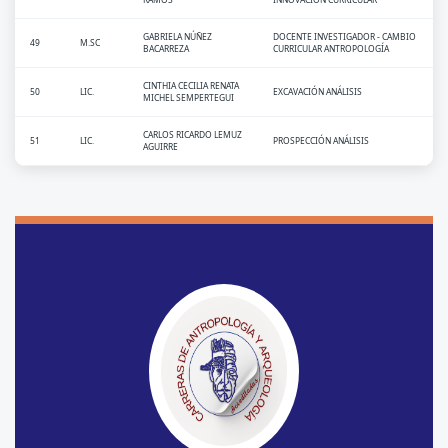
GABRIELA NÚÑEZ
DOCENTE INVESTIGADOR - CAMBIO
49
M.SC
BACARREZA
CURRICULAR ANTROPOLOGÍA
CINTHIA CECILIA RENATA
50
LIC.
EXCAVACIÓN ANÁLISIS
MICHEL SEMPERTEGUI
CARLOS RICARDO LEMUZ
51
LIC.
PROSPECCIÓN ANÁLISIS
AGUIRRE