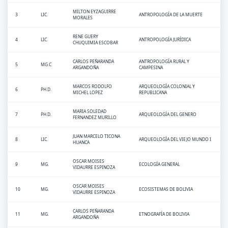
MILTON EYZAGUIRRE
3
LIC.
ANTROPOLOGÍA DE LA MUERTE
MORALES
RENE GUERY
4
LIC.
ANTROPOLOGÍA JURÍDICA
CHUQUIMIA ESCOBAR
CARLOS PEÑARANDA
ANTROPOLOGÍA RURAL Y
5
MG.C
ARGANDOÑA
CAMPESINA
MARCOS RODOLFO
ARQUEOLOGÍA COLONIAL Y
6
PH.D.
MICHEL LOPEZ
REPUBLICANA
MARIA SOLEDAD
7
PH.D.
ARQUEOLOGÍA DEL GENERO
FERNANDEZ MURILLO
JUAN MARCELO TICONA
8
LIC.
ARQUEOLOGÍA DEL VIEJO MUNDO I
HUANCA
OSCAR MOISES
9
MG.
ECOLOGÍA GENERAL
VIDAURRE ESPINOZA
OSCAR MOISES
10
MG.
ECOSISTEMAS DE BOLIVIA
VIDAURRE ESPINOZA
CARLOS PEÑARANDA
11
MG.
ETNOGRAFÍA DE BOLIVIA
ARGANDOÑA