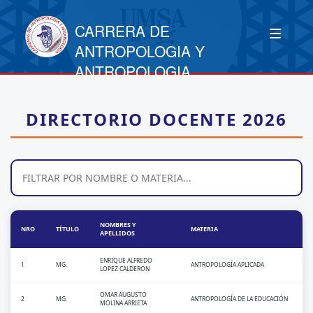
CARRERA DE
ANTROPOLOGIA Y
ANTROPOLOGIA
DIRECTORIO DOCENTE 2026
NOMBRES Y
NRO
TÍTULO
MATERIA
APELLIDOS
ENRIQUE ALFREDO
1
MG.
ANTROPOLOGÍA APLICADA
LOPEZ CALDERON
OMAR AUGUSTO
2
MG.
ANTROPOLOGÍA DE LA EDUCACIÓN
MOLINA ARRIETA