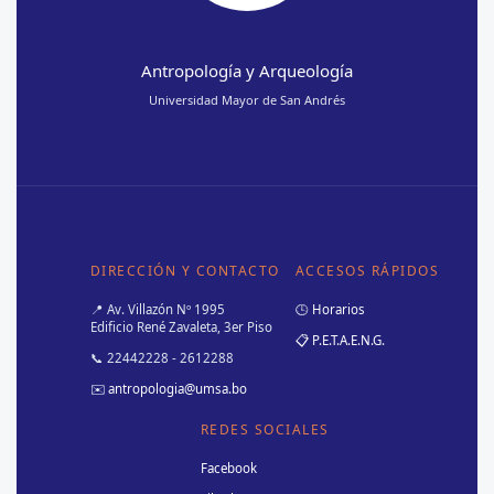
Antropología y Arqueología
Universidad Mayor de San Andrés
DIRECCIÓN Y CONTACTO
ACCESOS RÁPIDOS
📍 Av. Villazón Nº 1995
🕒 Horarios
Edificio René Zavaleta, 3er Piso
📋 P.E.T.A.E.N.G.
📞 22442228 - 2612288
✉️
antropologia@umsa.bo
REDES SOCIALES
Facebook